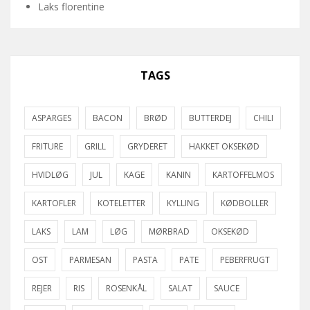
Laks florentine
TAGS
ASPARGES
BACON
BRØD
BUTTERDEJ
CHILI
FRITURE
GRILL
GRYDERET
HAKKET OKSEKØD
HVIDLØG
JUL
KAGE
KANIN
KARTOFFELMOS
KARTOFLER
KOTELETTER
KYLLING
KØDBOLLER
LAKS
LAM
LØG
MØRBRAD
OKSEKØD
OST
PARMESAN
PASTA
PATE
PEBERFRUGT
REJER
RIS
ROSENKÅL
SALAT
SAUCE