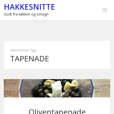
HAKKESNITTE
Godt fra køkken og omegn
Gennemse Tag
TAPENADE
Oliventapenade