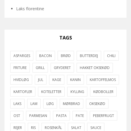
Laks florentine
TAGS
ASPARGES
BACON
BRØD
BUTTERDEJ
CHILI
FRITURE
GRILL
GRYDERET
HAKKET OKSEKØD
HVIDLØG
JUL
KAGE
KANIN
KARTOFFELMOS
KARTOFLER
KOTELETTER
KYLLING
KØDBOLLER
LAKS
LAM
LØG
MØRBRAD
OKSEKØD
OST
PARMESAN
PASTA
PATE
PEBERFRUGT
REJER
RIS
ROSENKÅL
SALAT
SAUCE