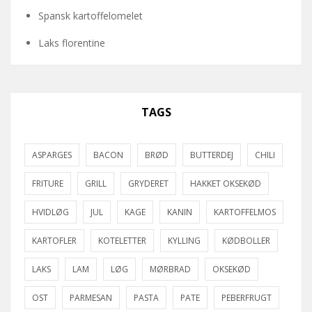
Spansk kartoffelomelet
Laks florentine
TAGS
ASPARGES
BACON
BRØD
BUTTERDEJ
CHILI
FRITURE
GRILL
GRYDERET
HAKKET OKSEKØD
HVIDLØG
JUL
KAGE
KANIN
KARTOFFELMOS
KARTOFLER
KOTELETTER
KYLLING
KØDBOLLER
LAKS
LAM
LØG
MØRBRAD
OKSEKØD
OST
PARMESAN
PASTA
PATE
PEBERFRUGT