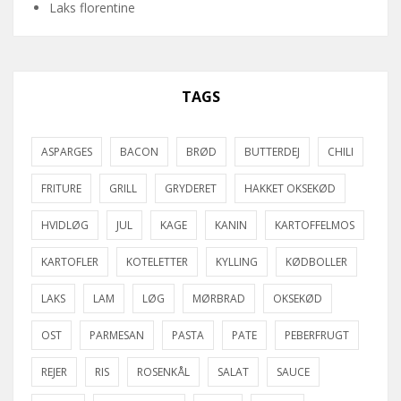
Laks florentine
TAGS
ASPARGES
BACON
BRØD
BUTTERDEJ
CHILI
FRITURE
GRILL
GRYDERET
HAKKET OKSEKØD
HVIDLØG
JUL
KAGE
KANIN
KARTOFFELMOS
KARTOFLER
KOTELETTER
KYLLING
KØDBOLLER
LAKS
LAM
LØG
MØRBRAD
OKSEKØD
OST
PARMESAN
PASTA
PATE
PEBERFRUGT
REJER
RIS
ROSENKÅL
SALAT
SAUCE