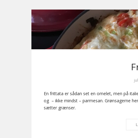
F
ju
En frittata er sådan set en omelet, men på ital
og – ikke mindst – parmesan. Grønsagerne her 
sætter grænser.
L