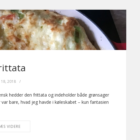
rittata
l 18, 2018
/
iensk hedder den frittata og indeholder både grønsager
var bare, hvad jeg havde i køleskabet – kun fantasien
ÆS VIDERE