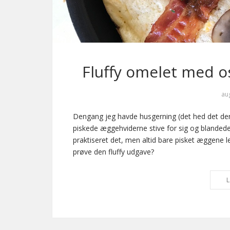
Fluffy omelet med o
au
Dengang jeg havde husgerning (det hed det den 
piskede æggehviderne stive for sig og blandede
praktiseret det, men altid bare pisket æggene
prøve den fluffy udgave?
L