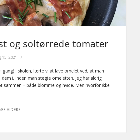
st og soltørrede tomater
g 15, 2021
/
gang) i skolen, lærte vi at lave omelet ved, at man
 dem i, inden man stegte omeletten. Jeg har aldrig
 let sammen – både blomme og hvide. Men hvorfor ikke
ÆS VIDERE