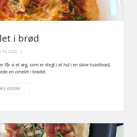
et i brød
r 10, 2022
/
 får vi et æg, som er stegt i et hul i en skive toastbrød,
vede en omelet i brødet.
ÆS VIDERE