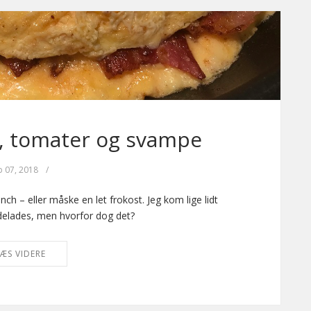
, tomater og svampe
p 07, 2018
/
h – eller måske en let frokost. Jeg kom lige lidt
delades, men hvorfor dog det?
ÆS VIDERE