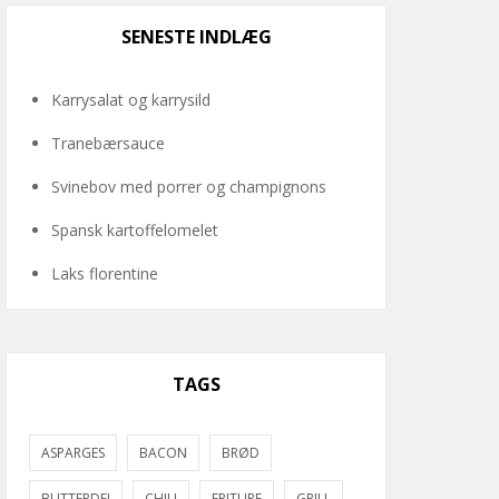
SENESTE INDLÆG
Karrysalat og karrysild
Tranebærsauce
Svinebov med porrer og champignons
Spansk kartoffelomelet
Laks florentine
TAGS
ASPARGES
BACON
BRØD
BUTTERDEJ
CHILI
FRITURE
GRILL