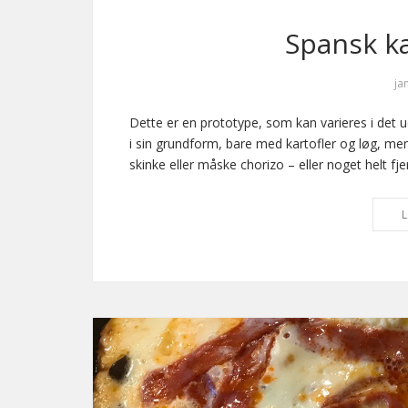
Spansk ka
ja
Dette er en prototype, som kan varieres i det ue
i sin grundform, bare med kartofler og løg, me
skinke eller måske chorizo – eller noget helt fje
L