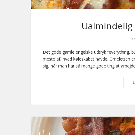
Ualmindelig 
ja
Det gode gamle engelske udtryk “everything, but 
meste af, hvad køleskabet havde. Omeletten e
sig, når man har så mange gode ting at arbejde 
L