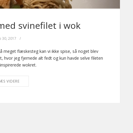
med svinefilet i wok
p 30, 2017
/
så meget flæskesteg kan vi ikke spise, så noget blev
t, hvor jeg fjernede alt fedt og kun havde selve fileten
k inspirerede wokret.
ÆS VIDERE