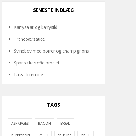
SENESTE INDLÆG
Karrysalat og karrysild
Tranebærsauce
Svinebov med porrer og champignons
Spansk kartoffelomelet
Laks florentine
TAGS
ASPARGES
BACON
BRØD
BUTTERDEJ
CHILI
FRITURE
GRILL