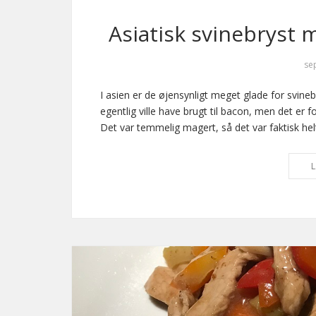
Asiatisk svinebryst 
se
I asien er de øjensynligt meget glade for svine
egentlig ville have brugt til bacon, men det er fo
Det var temmelig magert, så det var faktisk helt
L