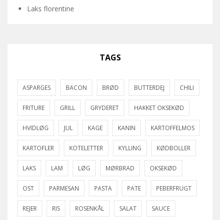
Laks florentine
TAGS
ASPARGES
BACON
BRØD
BUTTERDEJ
CHILI
FRITURE
GRILL
GRYDERET
HAKKET OKSEKØD
HVIDLØG
JUL
KAGE
KANIN
KARTOFFELMOS
KARTOFLER
KOTELETTER
KYLLING
KØDBOLLER
LAKS
LAM
LØG
MØRBRAD
OKSEKØD
OST
PARMESAN
PASTA
PATE
PEBERFRUGT
REJER
RIS
ROSENKÅL
SALAT
SAUCE