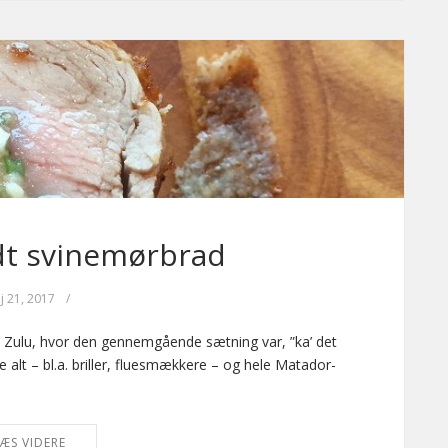
dt svinemørbrad
j 21, 2017
/
V2 Zulu, hvor den gennemgående sætning var, ”ka’ det
alt – bl.a. briller, fluesmækkere – og hele Matador-
ÆS VIDERE