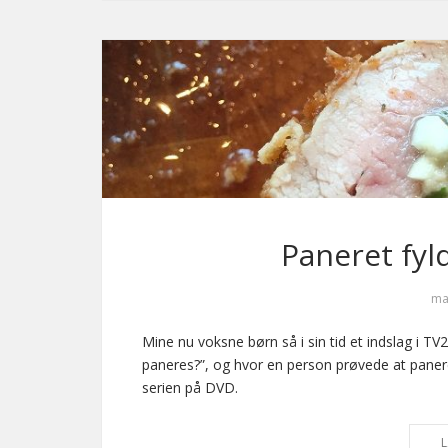
Paneret fyl
ma
Mine nu voksne børn så i sin tid et indslag i T
paneres?”, og hvor en person prøvede at panere 
serien på DVD.
L