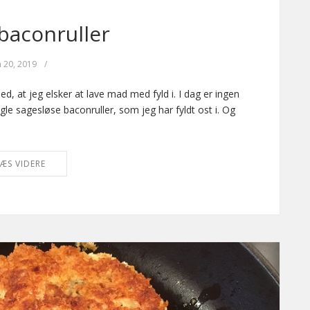
 baconruller
n 20, 2019
/
, at jeg elsker at lave mad med fyld i. I dag er ingen
le sagesløse baconruller, som jeg har fyldt ost i. Og
ÆS VIDERE