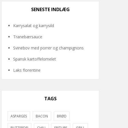
SENESTE INDLÆG
Karrysalat og karrysild
Tranebærsauce
Svinebov med porrer og champignons
Spansk kartoffelomelet
Laks florentine
TAGS
ASPARGES
BACON
BRØD
BUTTERDEJ
CHILI
FRITURE
GRILL