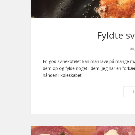
Fyldte s
au
En god svinekotelet kan man lave på mange måd
dem op og fylde noget i dem. Jeg har en forkærlig
hånden i køleskabet.
L