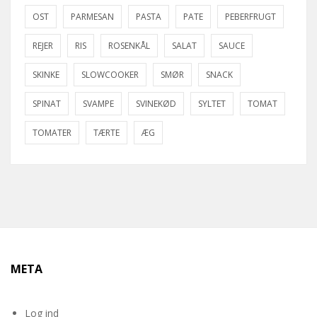
OST
PARMESAN
PASTA
PATE
PEBERFRUGT
REJER
RIS
ROSENKÅL
SALAT
SAUCE
SKINKE
SLOWCOOKER
SMØR
SNACK
SPINAT
SVAMPE
SVINEKØD
SYLTET
TOMAT
TOMATER
TÆRTE
ÆG
META
Log ind